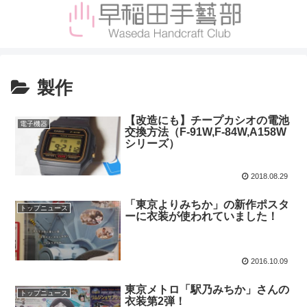
製作
【改造にも】チープカシオの電池
電子機器
交換方法（F-91W,F-84W,A158W
シリーズ）
2018.08.29
「東京よりみちか」の新作ポスタ
トップニュース
ーに衣装が使われていました！
2016.10.09
東京メトロ「駅乃みちか」さんの
トップニュース
衣装第2弾！