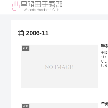
2006-11
手芸
告知
手芸
づく
りし
しま
早
活動