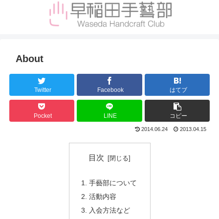
About
Twitter
Facebook
はてブ
Pocket
LINE
コピー
2014.06.24
2013.04.15
目次
手藝部について
活動内容
入会方法など